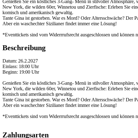
Genießen Sie ein köstliches 3-Gang- Menü in stilvoller Atmosphäre, 
New York, die wilden 60er, Winnetou und Zierfische: Erleben Sie eine 
komisch und amerikanisch gewaltig.
Tante Gina ist gestorben. War es Mord? Oder Altersschwäche? Der Pat
Aber ein waschechter Sizilianer findet immer eine Lösung!
*Eventtickets sind vom Widerrrufsrecht ausgeschlossen und können nic
Beschreibung
Datum: 26.2.2027
Einlass: 18:00 Uhr
Beginn: 19:00 Uhr
Genießen Sie ein köstliches 3-Gang- Menü in stilvoller Atmosphäre, 
New York, die wilden 60er, Winnetou und Zierfische: Erleben Sie eine 
komisch und amerikanisch gewaltig.
Tante Gina ist gestorben. War es Mord? Oder Altersschwäche? Der Pat
Aber ein waschechter Sizilianer findet immer eine Lösung!
*Eventtickets sind vom Widerrrufsrecht ausgeschlossen und können nic
Zahlungsarten