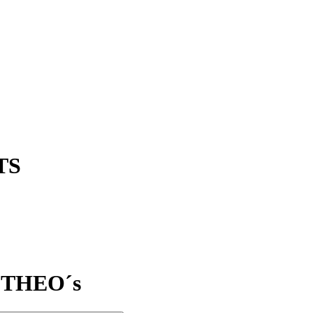
TS
t THEO´s