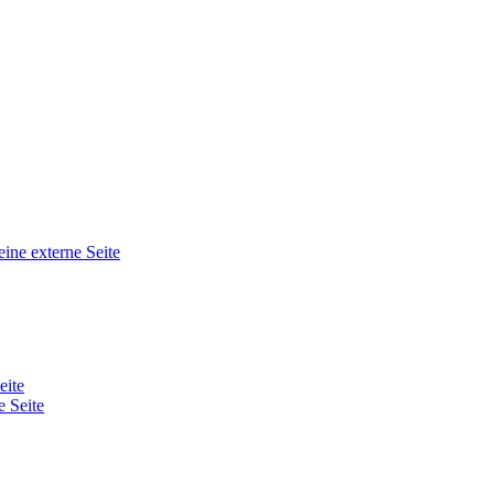
eine externe Seite
eite
e Seite