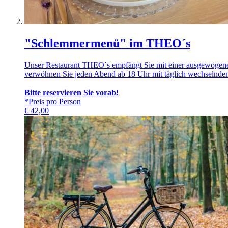
"Schlemmermenü" im THEO´s
Unser Restaurant THEO´s empfängt Sie mit einer ausgewogenen, 
verwöhnen Sie jeden Abend ab 18 Uhr mit täglich wechselnde
Bitte reservieren Sie vorab!
*Preis pro Person
€
42,00