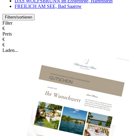
DAS WOLFSBRUNN im Erzgebirge, Hartenstein
FREILICH AM SEE, Bad Saarow
Filtern/sortieren
Filter
€
Preis
€
€
Laden...