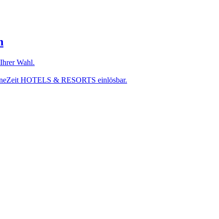
n
hrer Wahl.
r MeineZeit HOTELS & RESORTS einlösbar.