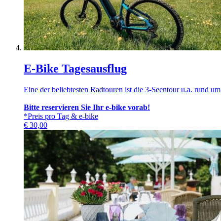
E-Bike Tagesausflug
Eine der beliebtesten Radtouren ist die 3-Seentour u.a. rund u
Bitte reservieren Sie Ihr e-bike vorab!
*Preis pro Tag & e-bike
€
30,00