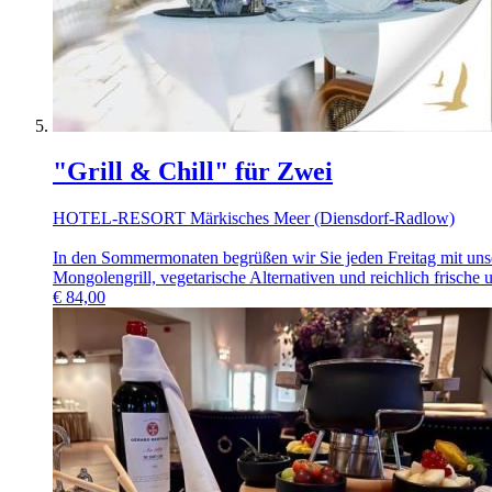
"Grill & Chill" für Zwei
HOTEL-RESORT Märkisches Meer (Diensdorf-Radlow)
In den Sommermonaten begrüßen wir Sie jeden Freitag mit unser
Mongolengrill, vegetarische Alternativen und reichlich frische 
€
84,00