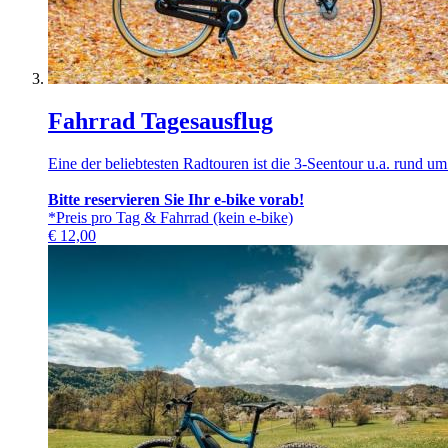
Fahrrad Tagesausflug
Eine der beliebtesten Radtouren ist die 3-Seentour u.a. rund u
Bitte reservieren Sie Ihr e-bike vorab!
*Preis pro Tag & Fahrrad (kein e-bike)
€
12,00